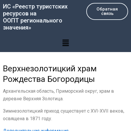
Перейти
ИС «Реестр туристских
Обратная
к
ресурсов на
связь
содержимому
ООПТ регионального
значения»
Меню
Верхнезолотицкий храм
Рождества Богородицы
Архангельская область, Приморский округ, храм в
деревне Верхняя Золотица.
Зимнезолотицкий приход существует с XVI-XVII веков,
освящена в 1871 году.
Дополнительная информация