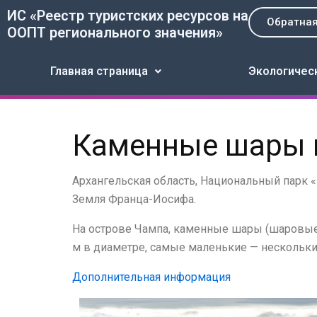
Перейти
ИС «Реестр туристских ресурсов на
Обратная
к
ООПТ регионального значения»
содержимому
Главная страница
Экологичес
Каменные шары 
Архангельская область, Национальный парк «
Земля Франца-Иосифа.
На острове Чампа, каменные шары (шаровые 
м в диаметре, самые маленькие — нескольки
Дополнительная информация