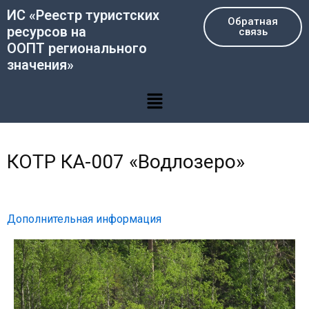
Перейти
ИС «Реестр туристских
Обратная
к
ресурсов на
связь
содержимому
ООПТ регионального
значения»
Меню
КОТР КА-007 «Водлозеро»
Дополнительная информация