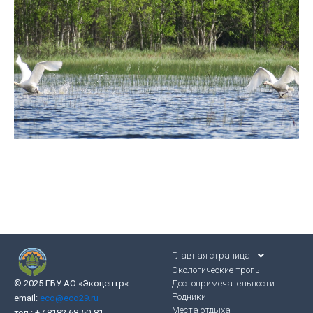
Главная страница
Экологические тропы
Достопримечательности
© 2025 ГБУ АО «Экоцентр
«
Родники
email:
eco@eco29.ru
Места отдыха
тел.: +7 8182 68-50-81