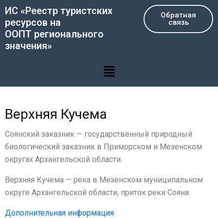
Перейти
ИС «Реестр туристских
Обратная
к
ресурсов на
связь
содержимому
ООПТ регионального
значения»
Меню
Верхняя Кучема
Соянский заказник — государственный природный
биологический заказник в Приморском и Мезенском
округах Архангельской области.
Верхняя Кучема — река в Мезенском муниципальном
округе Архангельской области, приток реки Сояна.
Дополнительная информация