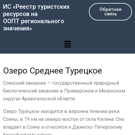
Перейти
ИС «Реестр туристских
Обратная
к
ресурсов на
связь
содержимому
ООПТ регионального
значения»
Меню
Озеро Среднее Турецкое
Соянский заказник — государственный природный
биологический заказник в Приморском и Мезенском
округах Архангельской области.
Озеро Турецкое находится в верхнем течении реки
Сояны, в 19 км на северо-восток от села Кепина. Оно
впадает в Сояну и относится к Двинско-Печорскому
бассейновому округу.