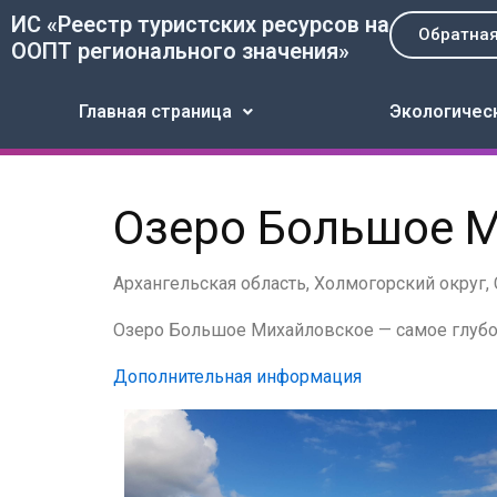
Перейти
ИС «Реестр туристских ресурсов на
Обратная
к
ООПТ регионального значения»
содержимому
Главная страница
Экологичес
Озеро Большое 
Архангельская область, Холмогорский округ,
Озеро Большое Михайловское — самое глубоко
Дополнительная информация