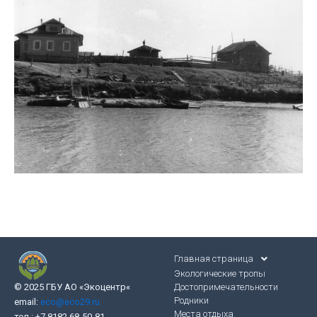
Главная страница
Экологические тропы
Достопримечательности
© 2025 ГБУ АО «Экоцентр
«
Родники
email:
eco@eco29.ru
Места отдыха
тел.: +7 8182 68-50-81