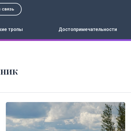
 связь
кие тропы
Достопримечательности
зник