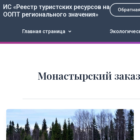
Перейти
ИС «Реестр туристских ресурсов на
Обратная
к
ООПТ регионального значения»
содержимому
Главная страница
Экологичес
Монастырский зака