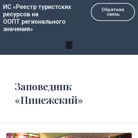
Перейти
ИС «Реестр туристских
Обратная
к
ресурсов на
связь
содержимому
ООПТ регионального
значения»
Меню
Заповедник
«Пинежский»