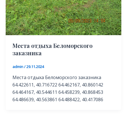
Места отдыха Беломорского
заказника
admin
/
29.11.2024
Места отдыха Беломорского заказника
64.422611, 40.716722 64.462167, 40.860142
64.464167, 40.544611 64.458239, 40.868453
64.486639, 40.563861 64.488422, 40.417086