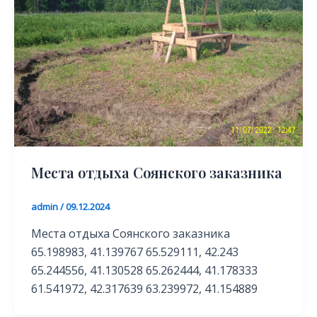
Места отдыха Соянского заказника
admin
/
09.12.2024
Места отдыха Соянского заказника
65.198983, 41.139767 65.529111, 42.243
65.244556, 41.130528 65.262444, 41.178333
61.541972, 42.317639 63.239972, 41.154889