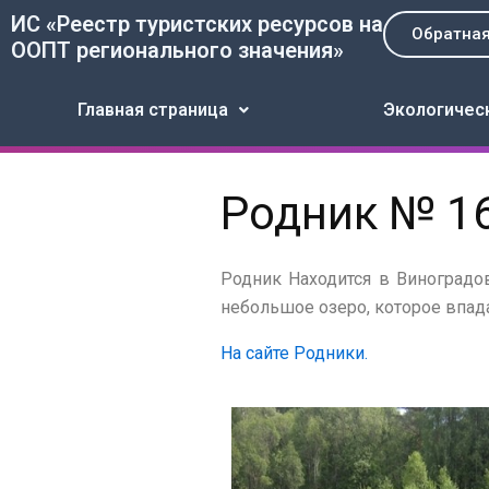
Перейти
ИС «Реестр туристских ресурсов на
Обратная
к
ООПТ регионального значения»
содержимому
Главная страница
Экологичес
Родник № 1
Родник Находится в Виноградо
небольшое озеро, которое впада
На сайте Родники.