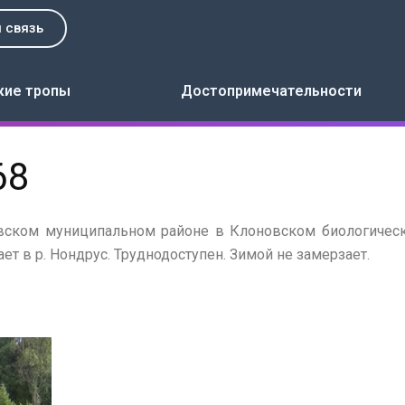
 связь
кие тропы
Достопримечательности
68
вском муниципальном районе в Клоновском биологическ
ет в р. Нондрус. Труднодоступен. Зимой не замерзает.