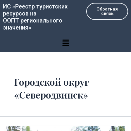
Перейти
ИС «Реестр туристских
Обратная
к
ресурсов на
связь
содержимому
ООПТ регионального
значения»
Меню
Городской округ
«Северодвинск»