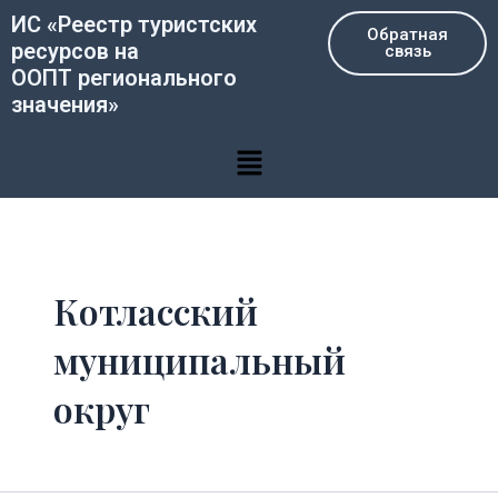
Перейти
ИС «Реестр туристских
Обратная
к
ресурсов на
связь
содержимому
ООПТ регионального
значения»
Меню
Котласский
муниципальный
округ