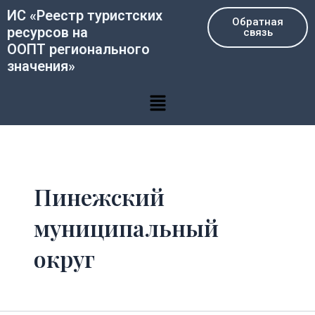
Перейти
ИС «Реестр туристских
Обратная
к
ресурсов на
связь
содержимому
ООПТ регионального
значения»
Меню
Пинежский
муниципальный
округ